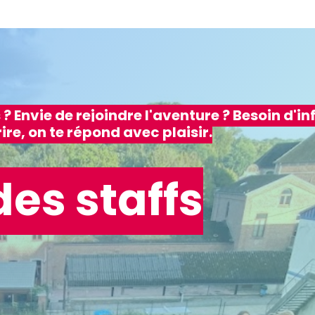
Camps
Calendrier
Inscriptions 2026-27
Conta
? Envie de rejoindre l'aventure ? Besoin d'inf
rire, on te répond avec plaisir.
es staffs